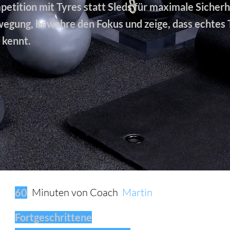
ition mit Tyres statt Sleds für maximale Sicherhei
wegung, bewahre den Fokus und zeige, dass echtes T
 kennt.
Minuten von Coach
Martin
60
Fortgeschrittene