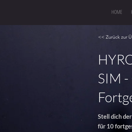
HOME
<< Zurück zur Ü
HYRO
SIM -
Fortg
Stell dich d
für 10 fortg