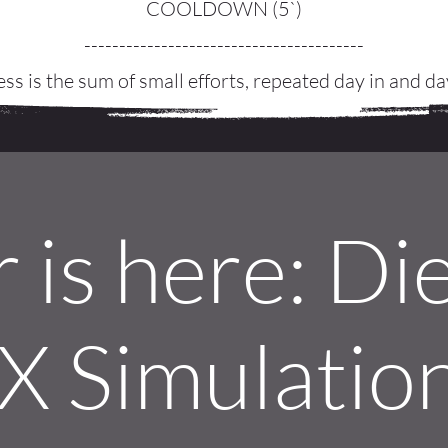
COOLDOWN (5`)
----------------------------------------
ss is the sum of small efforts, repeated day in and da
 is here: Di
 Simulation