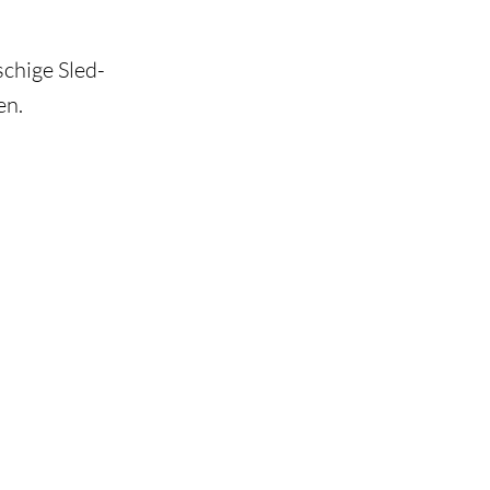
schige Sled-
en.