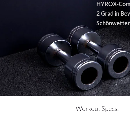
HYROX-Compet
2 Grad in Be
Schönwetter
Workout Specs: