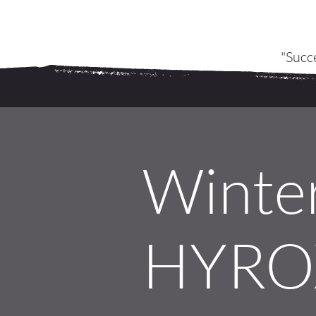
"Succe
Winter
HYROX