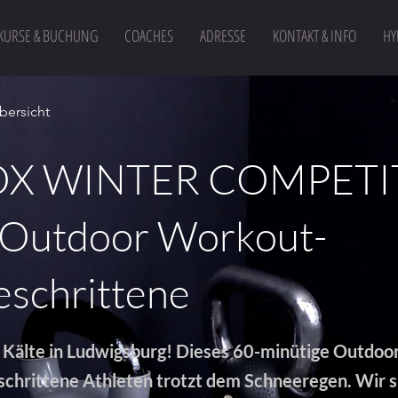
KURSE & BUCHUNG
COACHES
ADRESSE
KONTAKT & INFO
HY
bersicht
X WINTER COMPETI
 Outdoor Workout-
eschrittene
er Kälte in Ludwigsburg! Dieses 60-minütige Outdo
eschrittene Athleten trotzt dem Schneeregen. Wir s