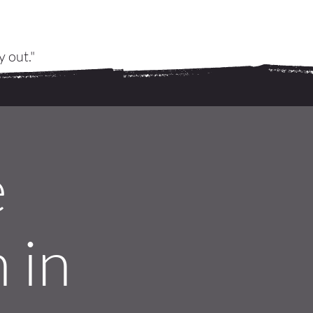
y out."
e
 in