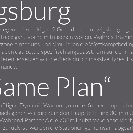
gsburg
regen bei knackigen 2 Grad durch Ludwigsburg – gena
-Race ganz vorne mitmischen wollen. Wahres Trainin
tzone hinter uns und simulieren die Wettkampfbedi
aben das Setup spezifisch angepasst: Um auf dem 
ieren, ersetzen wir die Sleds durch massive Tyres. Es 
rmance.
Game Plan“
nütigen Dynamic Warmup, um die Körpertemperatur be
ach gehen wir direkt in den Hauptteil: Eine 30-min
Während Partner A die 700m Laufstrecke absolviert, 
er zurück ist, werden die Stationen gemeinsam abgear